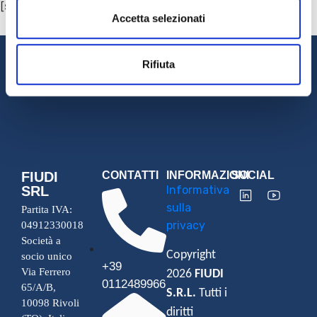
[sibwp_form id=1]
Accetta selezionati
Rifiuta
FIUDI
CONTATTI
INFORMAZIONI
SOCIAL
SRL
Informativa
sulla
Partita IVA:
privacy
04912330018
Società a
Copyright
socio unico
+39
Via Ferrero
2026
FIUDI
0112489966
65/A/B,
S.R.L.
Tutti i
10098 Rivoli
diritti