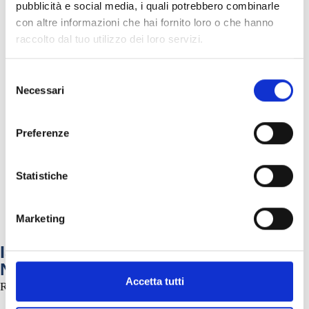
pubblicità e social media, i quali potrebbero combinarle
Acconsento al trattamento dei miei dati e dichiaro di aver preso
Privacy Policy
con altre informazioni che hai fornito loro o che hanno
visione della
del sito *
raccolto dal tuo utilizzo dei loro servizi.
Autorizzo l’invio di Newsletter
Selezione
Necessari
Rilascio il consenso per la profilazione
del
consenso
Preferenze
* dati obbligatori
Statistiche
Marketing
ISCRIVITI ALLA NOSTRA
NEWSLETTER
Accetta tutti
Rimani aggiornato sulle nostre ultime novità