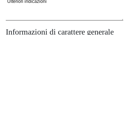
Informazioni di carattere generale
Allega qui i documenti (Dimensione massima del file: 5 MB.)
Acconsento al trattamento dei miei dati e dichiaro di aver preso visione della
Privacy Policy
del sito*
Autorizzo l’invio di Newsletter