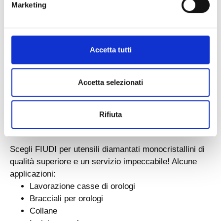
Marketing
specifiche. Perché scegliere FIUDI?
Decenni di Esperienza: Oltre 65 anni di
conoscenza del settore e innovazione.
Rigoroso Controllo Qualità: Test approfonditi per
Accetta tutti
garantire utensili privi di difetti.
Eccellente Servizio Clienti: Assistenza continua
e riaffilatura per tutti i nostri prodotti.
Accetta selezionati
Personalizzazione: Soluzioni su misura per
rispondere alle esigenze specifiche del cliente.
Rifiuta
Certificazioni: Ogni processo è certificato
ISO9001 e ISO14001.
Scegli FIUDI per utensili diamantati monocristallini di
qualità superiore e un servizio impeccabile! Alcune
applicazioni:
Lavorazione casse di orologi
Bracciali per orologi
Collane