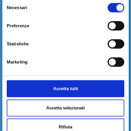
Selezione
Necessari
del
Seleziona Paese e regione
consenso
Preferenze
Dimensione massima del file: 5 MB.
Statistiche
Marketing
Accetta tutti
Acconsento al trattamento dei miei dati e dichiaro di aver preso visione della
Accetta selezionati
Privacy Policy
del sito *
Autorizzo l’invio di Newsletter
Rifiuta