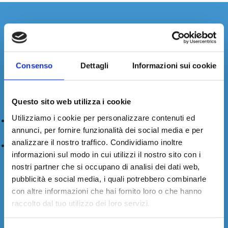
VUOI MAGGIORI
INFORMAZIONI?
CONTATTACI.
Consenso
Dettagli
Informazioni sui cookie
Compila il form, chiamaci o mandaci una email. Ti
risponderemo nel minor tempo possibile.
Questo sito web utilizza i cookie
Utilizziamo i cookie per personalizzare contenuti ed
+39 (0)11. 248.99.66
annunci, per fornire funzionalità dei social media e per
analizzare il nostro traffico. Condividiamo inoltre
sales@fiudi.com
informazioni sul modo in cui utilizzi il nostro sito con i
nostri partner che si occupano di analisi dei dati web,
pubblicità e social media, i quali potrebbero combinarle
con altre informazioni che hai fornito loro o che hanno
raccolto dal tuo utilizzo dei loro servizi.