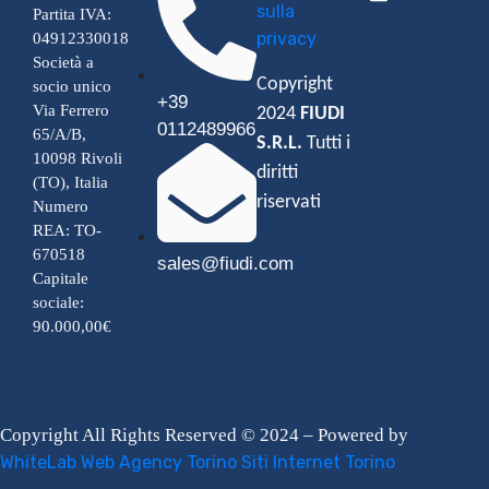
sulla
Partita IVA:
privacy
04912330018
Società a
Copyright
socio unico
+39
Via Ferrero
2024
FIUDI
0112489966
65/A/B,
S.R.L.
Tutti i
10098 Rivoli
diritti
(TO), Italia
riservati
Numero
REA: TO-
670518
sales@fiudi.com
Capitale
sociale:
90.000,00€
Copyright All Rights Reserved © 2024 – Powered by
WhiteLab
Web Agency Torino
Siti Internet Torino