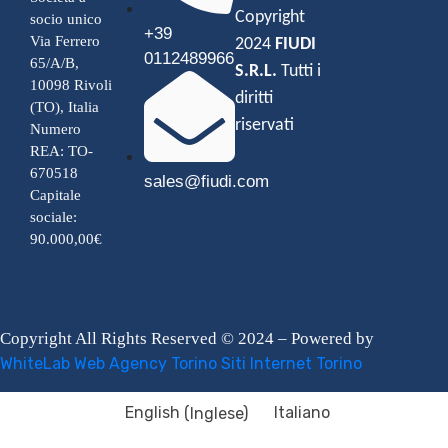
Copyright
socio unico
+39
Via Ferrero
2024
FIUDI
0112489966
65/A/B,
S.R.L.
Tutti i
10098 Rivoli
diritti
(TO), Italia
riservati
Numero
REA: TO-
670518
sales@fiudi.com
Capitale
sociale:
90.000,00€
Copyright All Rights Reserved © 2024 – Powered by
WhiteLab
Web Agency Torino
Siti Internet Torino
English
(
Inglese
)
Italiano