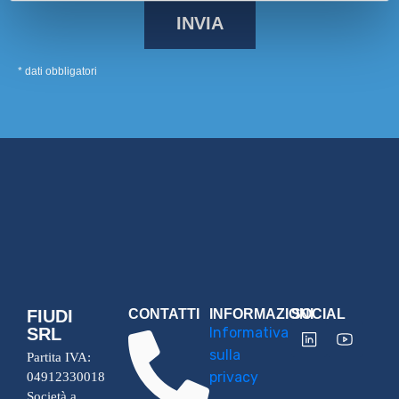
* dati obbligatori
FIUDI
CONTATTI
INFORMAZIONI
SOCIAL
SRL
Informativa
sulla
Partita IVA:
privacy
04912330018
Società a