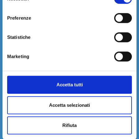
consenso
Preferenze
Dimensione massima del file: 5 MB.
Statistiche
Marketing
Accetta tutti
Acconsento al trattamento dei miei dati e dichiaro di aver preso visione della
Privacy Policy
del sito *
Accetta selezionati
Autorizzo l’invio di Newsletter
Rifiuta
Rilascio il consenso per la profilazione