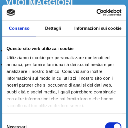
VUOI MAGGIORI
INFORMAZIONI?
CONTATTACI.
Compila il form, chiamaci o mandaci una email. Ti
Consenso
Dettagli
Informazioni sui cookie
risponderemo nel minor tempo possibile.
Questo sito web utilizza i cookie
+39 (0)11. 248.99.66
Utilizziamo i cookie per personalizzare contenuti ed
sales@fiudi.com
annunci, per fornire funzionalità dei social media e per
analizzare il nostro traffico. Condividiamo inoltre
informazioni sul modo in cui utilizzi il nostro sito con i
nostri partner che si occupano di analisi dei dati web,
pubblicità e social media, i quali potrebbero combinarle
con altre informazioni che hai fornito loro o che hanno
raccolto dal tuo utilizzo dei loro servizi.
Selezione
Seleziona Paese e regione
Necessari
del