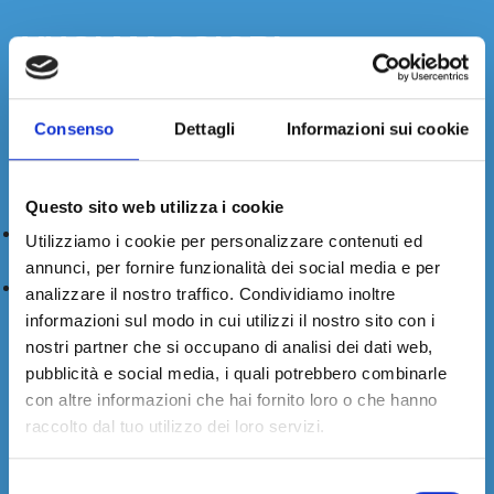
VUOI MAGGIORI
INFORMAZIONI?
CONTATTACI.
Consenso
Dettagli
Informazioni sui cookie
Compila il form, chiamaci o mandaci una email. Ti
risponderemo nel minor tempo possibile.
Questo sito web utilizza i cookie
+39 (0)11. 248.99.66
Utilizziamo i cookie per personalizzare contenuti ed
annunci, per fornire funzionalità dei social media e per
sales@fiudi.com
analizzare il nostro traffico. Condividiamo inoltre
informazioni sul modo in cui utilizzi il nostro sito con i
nostri partner che si occupano di analisi dei dati web,
pubblicità e social media, i quali potrebbero combinarle
con altre informazioni che hai fornito loro o che hanno
raccolto dal tuo utilizzo dei loro servizi.
Selezione