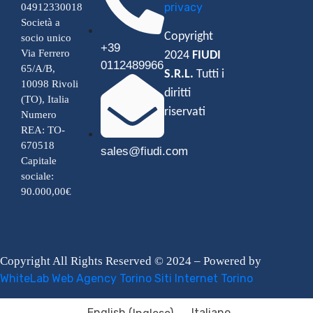
privacy
04912330018
Società a
Copyright
socio unico
+39
Via Ferrero
2024
FIUDI
0112489966
65/A/B,
S.R.L.
Tutti i
10098 Rivoli
diritti
(TO), Italia
riservati
Numero
REA: TO-
670518
sales@fiudi.com
Capitale
sociale:
90.000,00€
Copyright All Rights Reserved © 2024 – Powered by
WhiteLab
Web Agency Torino
Siti Internet Torino
English
(
Inglese
)
Italiano