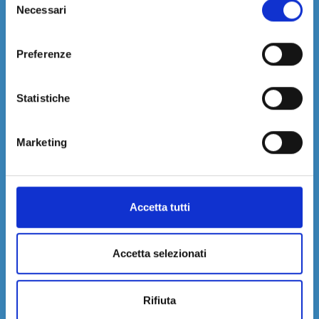
Necessari
del
Seleziona Paese e regione
consenso
Preferenze
Dimensione massima del file: 5 MB.
Statistiche
Marketing
Accetta tutti
Acconsento al trattamento dei miei dati e dichiaro di aver preso visione della
Privacy Policy
del sito *
Accetta selezionati
Autorizzo l’invio di Newsletter
Rifiuta
Rilascio il consenso per la profilazione